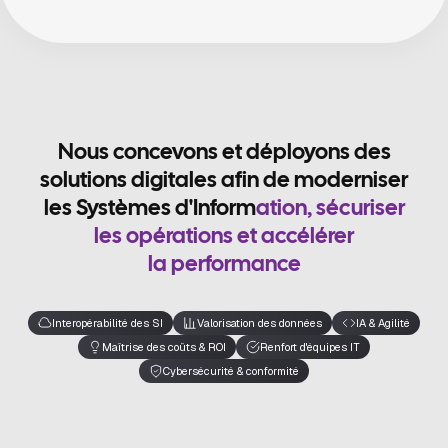
N
o
u
s
c
o
n
c
e
v
o
n
s
e
t
d
é
p
l
o
y
o
n
s
d
e
s
s
o
l
u
t
i
o
n
s
d
i
g
i
t
a
l
e
s
a
f
n
d
e
m
o
d
e
r
n
i
s
e
r
l
e
s
S
y
s
t
è
m
e
s
d
'
I
n
f
o
r
m
a
t
i
o
n
,
s
é
c
u
r
i
s
e
r
l
e
s
o
p
é
r
a
t
i
o
n
s
e
t
a
c
c
é
l
é
r
e
r
l
a
p
e
r
f
o
r
m
a
n
c
e
Interopérabilité des SI
Valorisation des données
IA & Agilité
Maîtrise des coûts & ROI
Renfort d'équipes IT
Cybersécurité & conformité