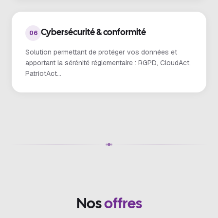
Cybersécurité & conformité
06
Solution permettant de protéger vos données et
apportant la sérénité réglementaire : RGPD, CloudAct,
PatriotAct…
N
o
s
o
f
f
r
e
s