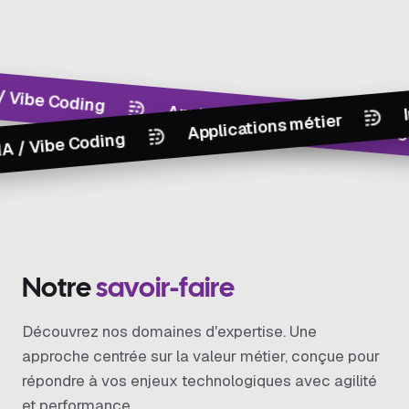
ding
Applications métier
Ingénierie
Ingénierie log
Applications métier
 Coding
N
o
t
r
e
s
a
v
o
i
r
-
f
a
i
r
e
Découvrez nos domaines d'expertise. Une
approche centrée sur la valeur métier, conçue pour
répondre à vos enjeux technologiques avec agilité
et performance.