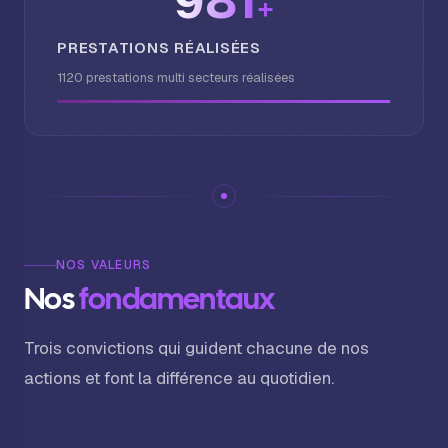
1000
+
PRESTATIONS RÉALISÉES
1120 prestations multi secteurs réalisées
NOS VALEURS
N
o
s
f
o
n
d
a
m
e
n
t
a
u
x
Trois convictions qui guident chacune de nos
actions et font la différence au quotidien.