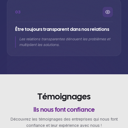
03
Être toujours transparent dans nos relations
Les relations transparentes dénouent les problèmes et
multiplient les solutions.
T
é
m
o
i
g
n
a
g
e
s
Ils nous font confiance
Découvrez les témoignages des entreprises qui nous font
confiance et leur expérience avec nous !