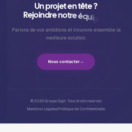
U
n
p
r
o
j
e
t
e
n
t
ê
t
e
?
R
e
j
o
i
n
d
r
e
n
o
t
r
e
é
q
u
i
p
e
?
Parlons de vos ambitions et trouvons ensemble la
meilleure solution.
Nous contacter
→
©
2026
Groupe Digit. Tous droits réservés.
Mentions Légales
|
Politique de Confidentialité