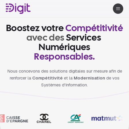
B
o
o
s
t
e
z
v
o
t
r
e
C
o
m
p
é
t
i
t
i
v
i
t
é
a
v
e
c
d
e
s
S
e
r
v
i
c
e
s
N
u
m
é
r
i
q
u
e
s
R
e
s
p
o
n
s
a
b
l
e
s
.
Nous concevons des solutions digitales sur mesure afin de
renforcer la
Compétitivité
et la
Modernisation
de vos
Systèmes d'Information.