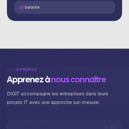
Garantie
À PROPOS
A
p
p
r
e
n
e
z
à
n
o
u
s
c
o
n
n
a
î
t
r
e
DIGIT accompagne les entreprises dans leurs
projets IT avec une approche sur-mesure.